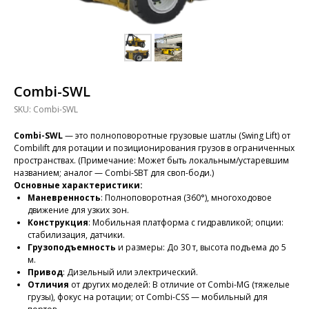
Combi-SWL
SKU:
Combi-SWL
Combi-SWL
— это полноповоротные грузовые шатлы (Swing Lift) от
Combilift для ротации и позиционирования грузов в ограниченных
пространствах. (Примечание: Может быть локальным/устаревшим
названием; аналог — Combi-SBT для своп-боди.)
Основные характеристики:
Маневренность
: Полноповоротная (360°), многоходовое
движение для узких зон.
Конструкция
: Мобильная платформа с гидравликой; опции:
стабилизация, датчики.
Грузоподъемность
и размеры: До 30 т, высота подъема до 5
м.
Привод
: Дизельный или электрический.
Отличия
от других моделей: В отличие от Combi-MG (тяжелые
грузы), фокус на ротации; от Combi-CSS — мобильный для