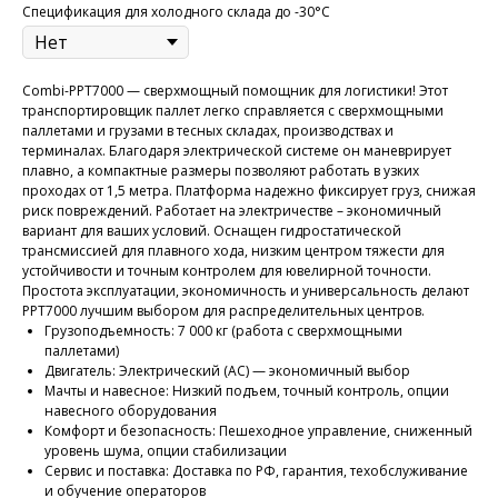
Спецификация для холодного склада до -30°C
Combi-PPT7000 — сверхмощный помощник для логистики! Этот
транспортировщик паллет легко справляется с сверхмощными
паллетами и грузами в тесных складах, производствах и
терминалах. Благодаря электрической системе он маневрирует
плавно, а компактные размеры позволяют работать в узких
проходах от 1,5 метра. Платформа надежно фиксирует груз, снижая
риск повреждений. Работает на электричестве – экономичный
вариант для ваших условий. Оснащен гидростатической
трансмиссией для плавного хода, низким центром тяжести для
устойчивости и точным контролем для ювелирной точности.
Простота эксплуатации, экономичность и универсальность делают
PPT7000 лучшим выбором для распределительных центров.
Грузоподъемность: 7 000 кг (работа с сверхмощными
паллетами)
Двигатель: Электрический (AC) — экономичный выбор
Мачты и навесное: Низкий подъем, точный контроль, опции
навесного оборудования
Комфорт и безопасность: Пешеходное управление, сниженный
уровень шума, опции стабилизации
Сервис и поставка: Доставка по РФ, гарантия, техобслуживание
и обучение операторов